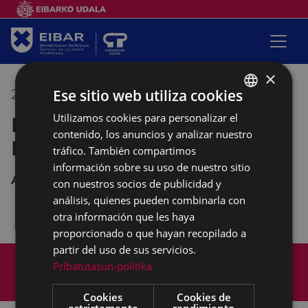
×
Ese sitio web utiliza cookies
25/02/2019
17:00
-
19:30
Utilizamos cookies para personalizar el
BASQUE
Reunión de la Mesa de la
contenido, los anuncios y analizar nuestro
SPANISH
Mujer
tráfico. También compartimos
información sobre su uso de nuestro sitio
Andretxea
con nuestros socios de publicidad y
análisis, quienes pueden combinarla con
otra información que les haya
proporcionado o que hayan recopilado a
partir del uso de sus servicios.
Mapa del Sitio
Aviso legal
Pribatutasun-politika
Política de cookies
Contacto
Accesibilidad
Cookies
Cookies de
estrictamente
rendimiento