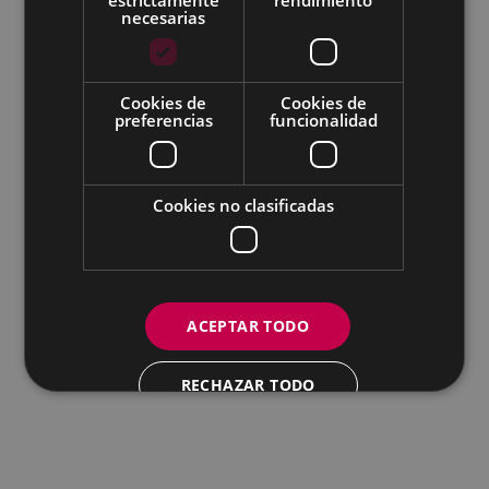
necesarias
Todas las redes sociales del Ayuntamiento
Cookies de
Cookies de
Eibarko Andretxea - Isasi kalea, 11 | 20600 Eibar
preferencias
funcionalidad
Andretxea: 943 54 39 38
Igualdad: 943 70 84 40
andretxea@eibar.eus
/
berdintasuna@eibar.eus
IFZ: P2003100A | DIR3 L01200300
Cookies no clasificadas
ACEPTAR TODO
RECHAZAR TODO
MOSTRAR DETALLES