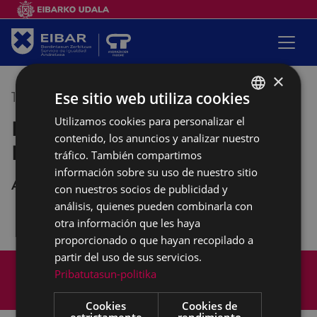
×
Ese sitio web utiliza cookies
17/12/2018
17:00
-
19:30
Utilizamos cookies para personalizar el
BASQUE
Reunión de la Mesa de la
contenido, los anuncios y analizar nuestro
SPANISH
Mujer
tráfico. También compartimos
información sobre su uso de nuestro sitio
Andretxea
con nuestros socios de publicidad y
análisis, quienes pueden combinarla con
otra información que les haya
proporcionado o que hayan recopilado a
partir del uso de sus servicios.
Mapa del Sitio
Aviso legal
Pribatutasun-politika
Política de cookies
Contacto
Accesibilidad
Cookies
Cookies de
estrictamente
rendimiento