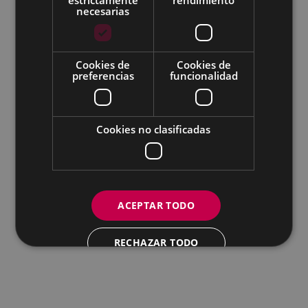
necesarias
Todas las redes sociales del Ayuntamiento
Cookies de
Cookies de
Eibarko Andretxea - Isasi kalea, 11 | 20600 Eibar
preferencias
funcionalidad
Andretxea: 943 54 39 38
Igualdad: 943 70 84 40
andretxea@eibar.eus
/
berdintasuna@eibar.eus
IFZ: P2003100A | DIR3 L01200300
Cookies no clasificadas
ACEPTAR TODO
RECHAZAR TODO
MOSTRAR DETALLES