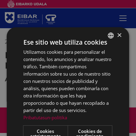
×
Ese sitio web utiliza cookies
22/11/2021
17:00
-
19:30
Utilizamos cookies para personalizar el
BASQUE
Reunión de la Mesa de la
contenido, los anuncios y analizar nuestro
SPANISH
Mujer
tráfico. También compartimos
información sobre su uso de nuestro sitio
Andretxea
con nuestros socios de publicidad y
análisis, quienes pueden combinarla con
otra información que les haya
proporcionado o que hayan recopilado a
partir del uso de sus servicios.
Mapa del Sitio
Aviso legal
Pribatutasun-politika
Política de cookies
Contacto
Accesibilidad
Cookies
Cookies de
estrictamente
rendimiento