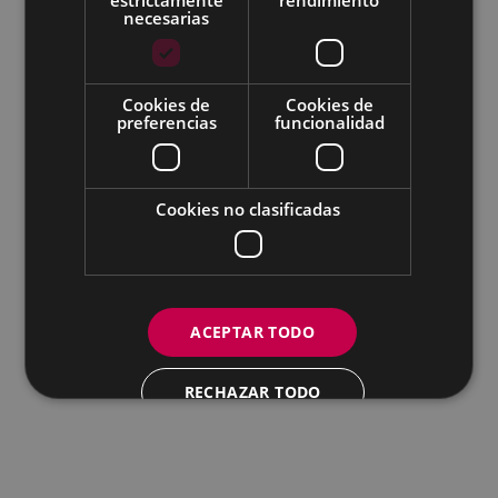
necesarias
Todas las redes sociales del Ayuntamiento
Cookies de
Cookies de
Eibarko Andretxea - Isasi kalea, 11 | 20600 Eibar
preferencias
funcionalidad
Andretxea: 943 54 39 38
Igualdad: 943 70 84 40
andretxea@eibar.eus
/
berdintasuna@eibar.eus
IFZ: P2003100A | DIR3 L01200300
Cookies no clasificadas
ACEPTAR TODO
RECHAZAR TODO
MOSTRAR DETALLES