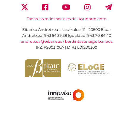
Todas las redes sociales del Ayuntamiento
Eibarko Andretxea - Isasi kalea, 11 | 20600 Eibar
Andretxea: 943 54 39 38
Igualdad: 943 70 84 40
andretxea@eibar.eus
/
berdintasuna@eibar.eus
IFZ: P2003100A | DIR3 L01200300