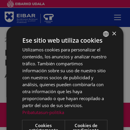
×
Ese sitio web utiliza cookies
26/11/2018
17:00
-
19:30
Utilizamos cookies para personalizar el
BASQUE
Reunión de la Mesa de la
contenido, los anuncios y analizar nuestro
SPANISH
Mujer
tráfico. También compartimos
información sobre su uso de nuestro sitio
Andretxea
con nuestros socios de publicidad y
análisis, quienes pueden combinarla con
otra información que les haya
proporcionado o que hayan recopilado a
partir del uso de sus servicios.
Mapa del Sitio
Aviso legal
Pribatutasun-politika
Política de cookies
Contacto
Accesibilidad
Cookies
Cookies de
estrictamente
rendimiento