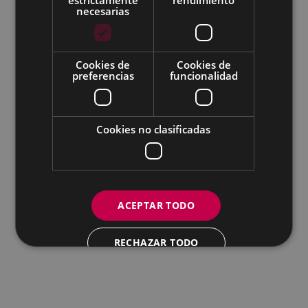
necesarias
Todas las redes sociales del Ayuntamiento
Cookies de
Cookies de
Eibarko Andretxea - Isasi kalea, 11 | 20600 Eibar
preferencias
funcionalidad
Andretxea: 943 54 39 38
Igualdad: 943 70 84 40
andretxea@eibar.eus
/
berdintasuna@eibar.eus
IFZ: P2003100A | DIR3 L01200300
Cookies no clasificadas
ACEPTAR TODO
RECHAZAR TODO
MOSTRAR DETALLES