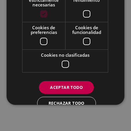
necesarias
Todas las redes sociales del Ayuntamiento
Cookies de
Cookies de
Eibarko Andretxea - Isasi kalea, 11 | 20600 Eibar
preferencias
funcionalidad
Andretxea: 943 54 39 38
Igualdad: 943 70 84 40
andretxea@eibar.eus
/
berdintasuna@eibar.eus
IFZ: P2003100A | DIR3 L01200300
Cookies no clasificadas
ACEPTAR TODO
RECHAZAR TODO
MOSTRAR DETALLES