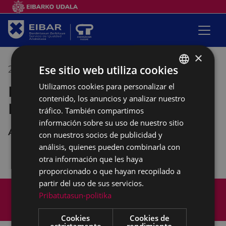
×
Ese sitio web utiliza cookies
26/10/2020
17:00
-
19:30
Utilizamos cookies para personalizar el
BASQUE
Reunión de la Mesa de la
contenido, los anuncios y analizar nuestro
SPANISH
Mujer
tráfico. También compartimos
información sobre su uso de nuestro sitio
Andretxea
con nuestros socios de publicidad y
análisis, quienes pueden combinarla con
otra información que les haya
proporcionado o que hayan recopilado a
partir del uso de sus servicios.
Mapa del Sitio
Aviso legal
Pribatutasun-politika
Política de cookies
Contacto
Accesibilidad
Cookies
Cookies de
estrictamente
rendimiento