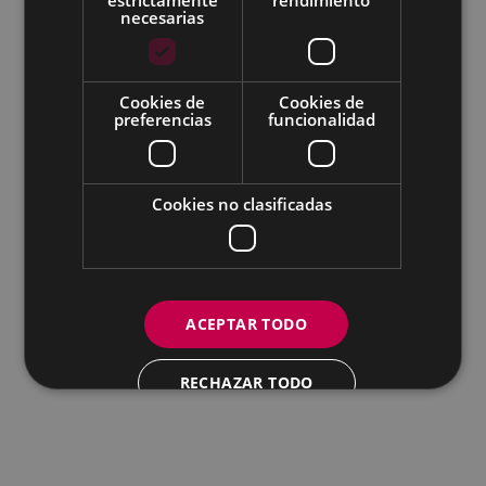
necesarias
Todas las redes sociales del Ayuntamiento
Cookies de
Cookies de
Eibarko Andretxea - Isasi kalea, 11 | 20600 Eibar
preferencias
funcionalidad
Andretxea: 943 54 39 38
Igualdad: 943 70 84 40
andretxea@eibar.eus
/
berdintasuna@eibar.eus
IFZ: P2003100A | DIR3 L01200300
Cookies no clasificadas
ACEPTAR TODO
RECHAZAR TODO
MOSTRAR DETALLES