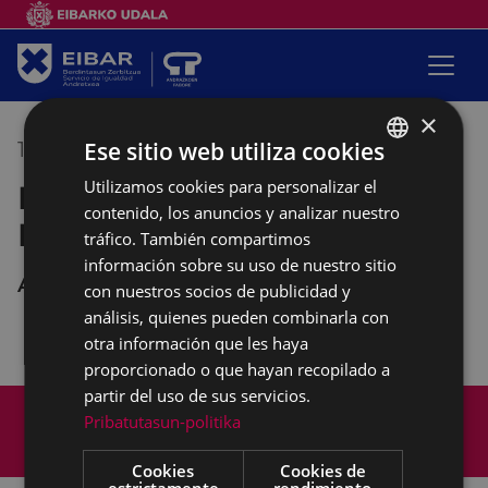
×
Ese sitio web utiliza cookies
18/11/2019
17:30
-
19:30
Utilizamos cookies para personalizar el
BASQUE
Reunión de la Mesa de la
contenido, los anuncios y analizar nuestro
SPANISH
Mujer
tráfico. También compartimos
información sobre su uso de nuestro sitio
Andretxea
con nuestros socios de publicidad y
análisis, quienes pueden combinarla con
otra información que les haya
proporcionado o que hayan recopilado a
partir del uso de sus servicios.
Mapa del Sitio
Aviso legal
Pribatutasun-politika
Política de cookies
Contacto
Accesibilidad
Cookies
Cookies de
estrictamente
rendimiento