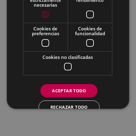
necesarias
Todas las redes sociales del Ayuntamiento
Cookies de
Cookies de
Eibarko Andretxea - Isasi kalea, 11 | 20600 Eibar
preferencias
funcionalidad
Andretxea: 943 54 39 38
Igualdad: 943 70 84 40
andretxea@eibar.eus
/
berdintasuna@eibar.eus
IFZ: P2003100A | DIR3 L01200300
Cookies no clasificadas
ACEPTAR TODO
RECHAZAR TODO
MOSTRAR DETALLES