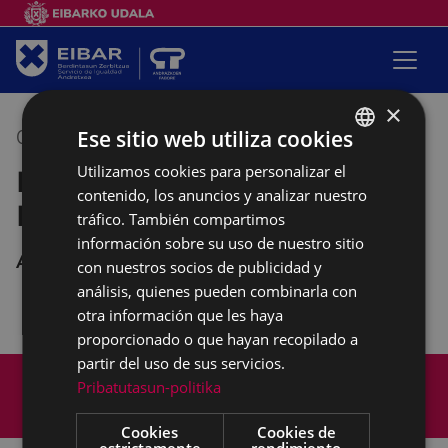
×
Ese sitio web utiliza cookies
05/05/2022
10:00
-
12:00
Utilizamos cookies para personalizar el
BASQUE
Reunión de la asociación
contenido, los anuncios y analizar nuestro
SPANISH
Pagatxa
tráfico. También compartimos
información sobre su uso de nuestro sitio
Andretxea
con nuestros socios de publicidad y
análisis, quienes pueden combinarla con
otra información que les haya
proporcionado o que hayan recopilado a
partir del uso de sus servicios.
Mapa del Sitio
Aviso legal
Pribatutasun-politika
Política de cookies
Contacto
Accesibilidad
Cookies
Cookies de
estrictamente
rendimiento