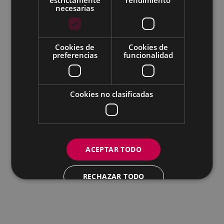
necesarias
Todas las redes sociales del Ayuntamiento
Cookies de
Cookies de
Eibarko Andretxea - Isasi kalea, 11 | 20600 Eibar
preferencias
funcionalidad
Andretxea: 943 54 39 38
Igualdad: 943 70 84 40
andretxea@eibar.eus
/
berdintasuna@eibar.eus
IFZ: P2003100A | DIR3 L01200300
Cookies no clasificadas
ACEPTAR TODO
RECHAZAR TODO
MOSTRAR DETALLES