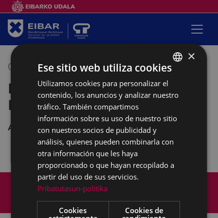
×
Ese sitio web utiliza cookies
07/10/2022
17:00
-
20:00
Utilizamos cookies para personalizar el
BASQUE
Reunión de la asociación
contenido, los anuncios y analizar nuestro
SPANISH
Mujeres al Cuadrado
tráfico. También compartimos
información sobre su uso de nuestro sitio
Andretxea
con nuestros socios de publicidad y
análisis, quienes pueden combinarla con
otra información que les haya
proporcionado o que hayan recopilado a
partir del uso de sus servicios.
Mapa del Sitio
Aviso legal
Pribatutasun-politika
Política de cookies
Contacto
Accesibilidad
Cookies
Cookies de
estrictamente
rendimiento