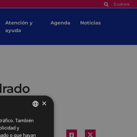
Euskara
Atención y
Agenda
Noticias
ayuda
drado
×
 tráfico. También
BASQUE
licidad y
SPANISH
onado o que hayan