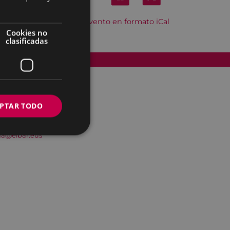
Descargar el evento en formato iCal
Cookies no
clasificadas
Accesibilidad
PTAR TODO
na@eibar.eus