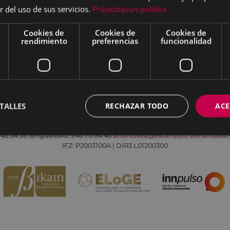
r del uso de sus servicios.
Pribatutasun-politika
Cookies de
Cookies de
Cookies de
rendimiento
preferencias
funcionalidad
Aviso legal
Política de cookies
Contacto
TALLES
RECHAZAR TODO
ACE
Todas las redes sociales del Ayuntamiento
Eibarko Andretxea - Isasi kalea, 11 | 20600 Eibar
43 54 39 38
Igualdad: 943 70 84 40
andretxea@eibar.eus
/
berdintasu
IFZ: P2003100A | DIR3 L01200300