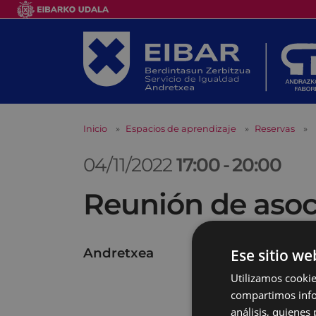
Inicio
Espacios de aprendizaje
Reservas
04/11/2022
17:00
-
20:00
Reunión de asoc
Andretxea
Ese sitio we
Utilizamos cookie
compartimos infor
análisis, quiene