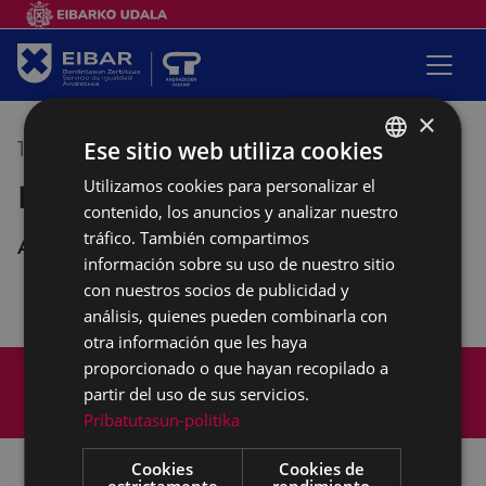
×
Ese sitio web utiliza cookies
10/01/2019
10:00
-
11:30
Utilizamos cookies para personalizar el
BASQUE
Reunión asociación Pagatxa
contenido, los anuncios y analizar nuestro
SPANISH
tráfico. También compartimos
Andretxea
información sobre su uso de nuestro sitio
con nuestros socios de publicidad y
análisis, quienes pueden combinarla con
otra información que les haya
Mapa del Sitio
Aviso legal
proporcionado o que hayan recopilado a
partir del uso de sus servicios.
Política de cookies
Contacto
Pribatutasun-politika
Accesibilidad
Cookies
Cookies de
estrictamente
rendimiento