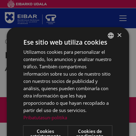
×
Ese sitio web utiliza cookies
05/12/2018
10:00
-
12:00
Utilizamos cookies para personalizar el
BASQUE
Reunión asociación Pagatxa
contenido, los anuncios y analizar nuestro
SPANISH
tráfico. También compartimos
Andretxea
información sobre su uso de nuestro sitio
con nuestros socios de publicidad y
análisis, quienes pueden combinarla con
otra información que les haya
Mapa del Sitio
Aviso legal
proporcionado o que hayan recopilado a
partir del uso de sus servicios.
Política de cookies
Contacto
Pribatutasun-politika
Accesibilidad
Cookies
Cookies de
estrictamente
rendimiento