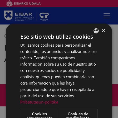
×
Ese sitio web utiliza cookies
03/12/2020
10:00
-
12:00
Utilizamos cookies para personalizar el
BASQUE
Reunión asociación Pagatxa
contenido, los anuncios y analizar nuestro
SPANISH
tráfico. También compartimos
Andretxea
información sobre su uso de nuestro sitio
con nuestros socios de publicidad y
análisis, quienes pueden combinarla con
otra información que les haya
Mapa del Sitio
Aviso legal
proporcionado o que hayan recopilado a
partir del uso de sus servicios.
Política de cookies
Contacto
Pribatutasun-politika
Accesibilidad
Cookies
Cookies de
estrictamente
rendimiento