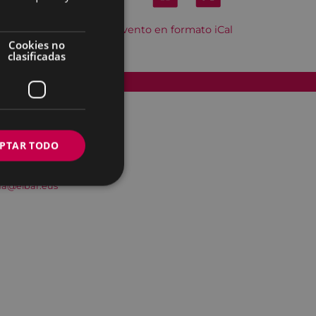
Descargar el evento en formato iCal
Cookies no
clasificadas
Accesibilidad
PTAR TODO
na@eibar.eus