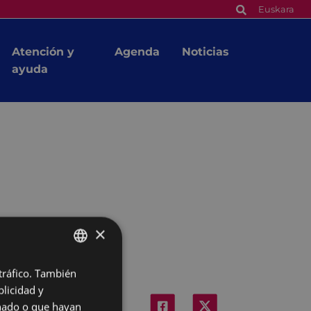
Euskara
Atención y
Agenda
Noticias
ayuda
×
 tráfico. También
BASQUE
licidad y
SPANISH
onado o que hayan