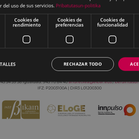
r del uso de sus servicios.
Pribatutasun-politika
Cookies de
Cookies de
Cookies de
rendimiento
preferencias
funcionalidad
Aviso legal
Política de cookies
Contacto
TALLES
RECHAZAR TODO
ACE
Todas las redes sociales del Ayuntamiento
Eibarko Andretxea - Isasi kalea, 11 | 20600 Eibar
43 54 39 38
Igualdad: 943 70 84 40
andretxea@eibar.eus
/
berdintasu
IFZ: P2003100A | DIR3 L01200300