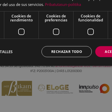
r del uso de sus servicios.
Pribatutasun-politika
Cookies de
Cookies de
Cookies de
rendimiento
preferencias
funcionalidad
Aviso legal
Política de cookies
Contacto
TALLES
RECHAZAR TODO
ACE
Todas las redes sociales del Ayuntamiento
Eibarko Andretxea - Isasi kalea, 11 | 20600 Eibar
43 54 39 38
Igualdad: 943 70 84 40
andretxea@eibar.eus
/
berdintasu
IFZ: P2003100A | DIR3 L01200300