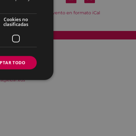
Descargar el evento en formato iCal
Cookies no
clasificadas
Accesibilidad
PTAR TODO
na@eibar.eus