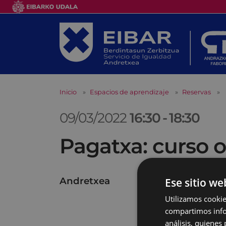
Inicio
Espacios de aprendizaje
Reservas
09/03/2022
16:30
-
18:30
Pagatxa: curso o
Andretxea
Ese sitio we
Utilizamos cookie
compartimos infor
análisis, quiene