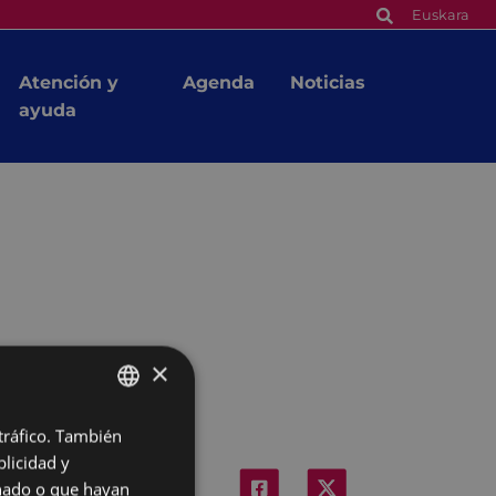
Euskara
Atención y
Agenda
Noticias
ayuda
×
 tráfico. También
BASQUE
licidad y
SPANISH
onado o que hayan