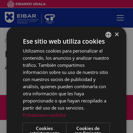
×
Ese sitio web utiliza cookies
07/03/2022
16:30
-
18:30
Utilizamos cookies para personalizar el
BASQUE
Pagatxa: curso de ofimática
contenido, los anuncios y analizar nuestro
SPANISH
tráfico. También compartimos
Andretxea
información sobre su uso de nuestro sitio
con nuestros socios de publicidad y
análisis, quienes pueden combinarla con
otra información que les haya
Mapa del Sitio
Aviso legal
proporcionado o que hayan recopilado a
partir del uso de sus servicios.
Política de cookies
Contacto
Pribatutasun-politika
Accesibilidad
Cookies
Cookies de
estrictamente
rendimiento