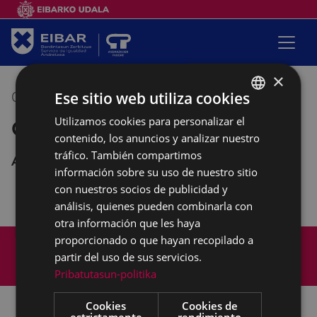
×
Ese sitio web utiliza cookies
03/06/2021
17:30
-
19:30
Utilizamos cookies para personalizar el
BASQUE
Grupo de lectura de Pagatxa
contenido, los anuncios y analizar nuestro
SPANISH
tráfico. También compartimos
Andretxea
información sobre su uso de nuestro sitio
con nuestros socios de publicidad y
análisis, quienes pueden combinarla con
otra información que les haya
Mapa del Sitio
Aviso legal
proporcionado o que hayan recopilado a
partir del uso de sus servicios.
Política de cookies
Contacto
Pribatutasun-politika
Accesibilidad
Cookies
Cookies de
estrictamente
rendimiento