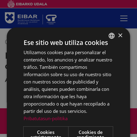
×
Ese sitio web utiliza cookies
07/10/2021
10:00
-
12:00
Utilizamos cookies para personalizar el
BASQUE
Empalabramiento: clases de
contenido, los anuncios y analizar nuestro
SPANISH
castellano
tráfico. También compartimos
información sobre su uso de nuestro sitio
Andretxea
con nuestros socios de publicidad y
análisis, quienes pueden combinarla con
otra información que les haya
proporcionado o que hayan recopilado a
partir del uso de sus servicios.
Mapa del Sitio
Aviso legal
Pribatutasun-politika
Política de cookies
Contacto
Accesibilidad
Cookies
Cookies de
estrictamente
rendimiento