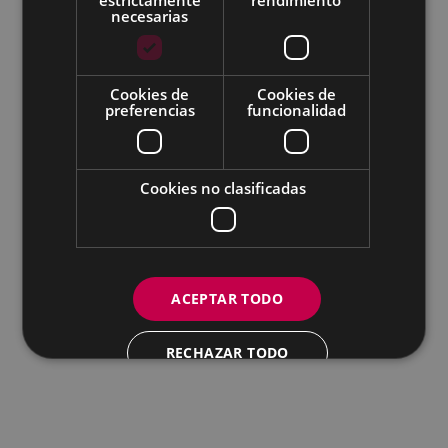
necesarias
Todas las redes sociales del Ayuntamiento
Cookies de
Cookies de
Eibarko Andretxea - Isasi kalea, 11 | 20600 Eibar
preferencias
funcionalidad
Andretxea: 943 54 39 38
Igualdad: 943 70 84 40
andretxea@eibar.eus
/
berdintasuna@eibar.eus
IFZ: P2003100A | DIR3 L01200300
Cookies no clasificadas
ACEPTAR TODO
RECHAZAR TODO
MOSTRAR DETALLES