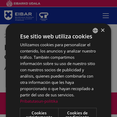
×
Ese sitio web utiliza cookies
27/05/2021
10:00
-
12:00
Utilizamos cookies para personalizar el
BASQUE
Empalabramiento: clases de
contenido, los anuncios y analizar nuestro
SPANISH
castellano
tráfico. También compartimos
información sobre su uso de nuestro sitio
Andretxea
con nuestros socios de publicidad y
análisis, quienes pueden combinarla con
otra información que les haya
proporcionado o que hayan recopilado a
partir del uso de sus servicios.
Mapa del Sitio
Aviso legal
Pribatutasun-politika
Política de cookies
Contacto
Accesibilidad
Cookies
Cookies de
estrictamente
rendimiento