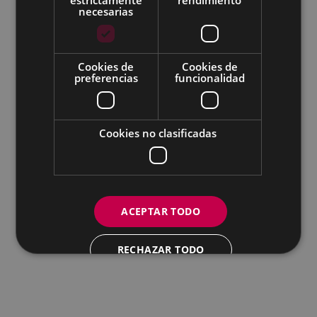
necesarias
Todas las redes sociales del Ayuntamiento
Cookies de
Cookies de
Eibarko Andretxea - Isasi kalea, 11 | 20600 Eibar
preferencias
funcionalidad
Andretxea: 943 54 39 38
Igualdad: 943 70 84 40
andretxea@eibar.eus
/
berdintasuna@eibar.eus
IFZ: P2003100A | DIR3 L01200300
Cookies no clasificadas
ACEPTAR TODO
RECHAZAR TODO
MOSTRAR DETALLES