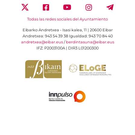
Todas las redes sociales del Ayuntamiento
Eibarko Andretxea - Isasi kalea, 11 | 20600 Eibar
Andretxea: 943 54 39 38
Igualdad: 943 70 84 40
andretxea@eibar.eus
/
berdintasuna@eibar.eus
IFZ: P2003100A | DIR3 L01200300