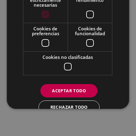
necesarias
Todas las redes sociales del Ayuntamiento
Cookies de
Cookies de
Eibarko Andretxea - Isasi kalea, 11 | 20600 Eibar
preferencias
funcionalidad
Andretxea: 943 54 39 38
Igualdad: 943 70 84 40
andretxea@eibar.eus
/
berdintasuna@eibar.eus
IFZ: P2003100A | DIR3 L01200300
Cookies no clasificadas
ACEPTAR TODO
RECHAZAR TODO
MOSTRAR DETALLES