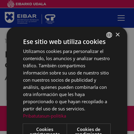
×
Ese sitio web utiliza cookies
11/03/2021
10:00
-
12:00
Utilizamos cookies para personalizar el
BASQUE
Empalabramiento: clases de
contenido, los anuncios y analizar nuestro
SPANISH
castellano
tráfico. También compartimos
información sobre su uso de nuestro sitio
Andretxea
con nuestros socios de publicidad y
análisis, quienes pueden combinarla con
otra información que les haya
proporcionado o que hayan recopilado a
partir del uso de sus servicios.
Mapa del Sitio
Aviso legal
Pribatutasun-politika
Política de cookies
Contacto
Accesibilidad
Cookies
Cookies de
estrictamente
rendimiento