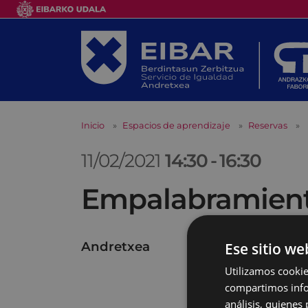
Inicio
Espacios de aprendizaje
Reservas
11/02/2021
14:30
-
16:30
Empalabramiento
Andretxea
Ese sitio we
Utilizamos cookie
compartimos infor
análisis, quiene