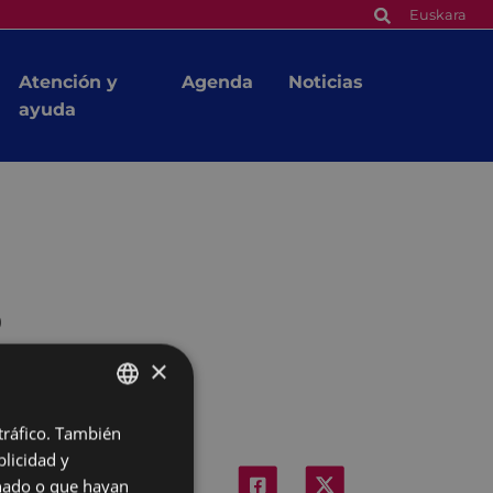
Euskara
Atención y
Agenda
Noticias
ayuda
o
×
 tráfico. También
BASQUE
licidad y
SPANISH
onado o que hayan