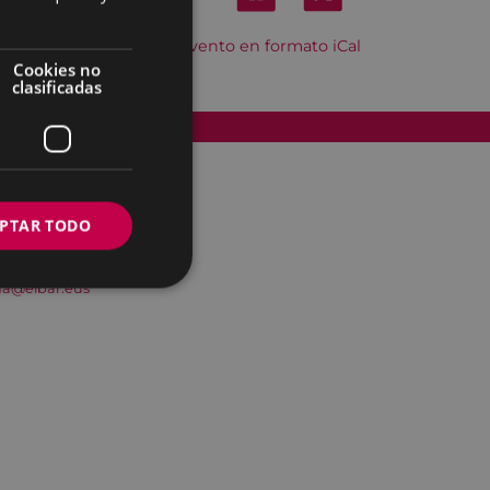
Descargar el evento en formato iCal
Cookies no
clasificadas
Accesibilidad
PTAR TODO
na@eibar.eus