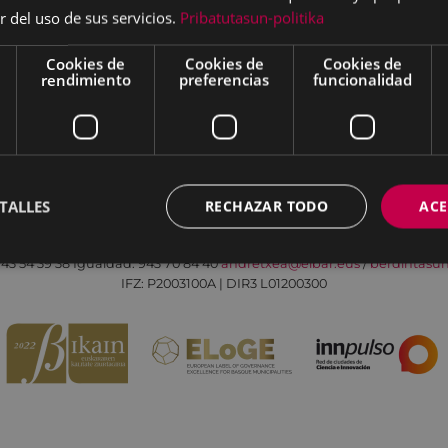
r del uso de sus servicios.
Pribatutasun-politika
Cookies de
Cookies de
Cookies de
rendimiento
preferencias
funcionalidad
Aviso legal
Política de cookies
Contacto
TALLES
RECHAZAR TODO
ACE
Todas las redes sociales del Ayuntamiento
Eibarko Andretxea - Isasi kalea, 11 | 20600 Eibar
43 54 39 38
Igualdad: 943 70 84 40
andretxea@eibar.eus
/
berdintasu
IFZ: P2003100A | DIR3 L01200300