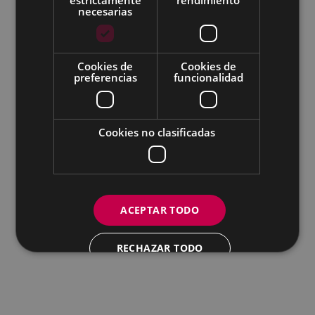
necesarias
Todas las redes sociales del Ayuntamiento
Cookies de
Cookies de
Eibarko Andretxea - Isasi kalea, 11 | 20600 Eibar
preferencias
funcionalidad
Andretxea: 943 54 39 38
Igualdad: 943 70 84 40
andretxea@eibar.eus
/
berdintasuna@eibar.eus
IFZ: P2003100A | DIR3 L01200300
Cookies no clasificadas
ACEPTAR TODO
RECHAZAR TODO
MOSTRAR DETALLES