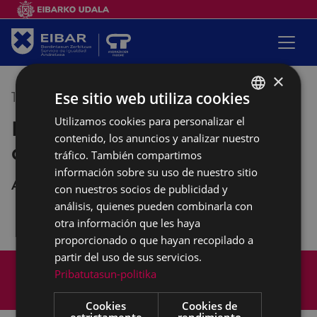
×
Ese sitio web utiliza cookies
11/12/2020
10:00
-
12:00
Utilizamos cookies para personalizar el
BASQUE
Empalabramiento: clases de
contenido, los anuncios y analizar nuestro
SPANISH
castellano
tráfico. También compartimos
información sobre su uso de nuestro sitio
Andretxea
con nuestros socios de publicidad y
análisis, quienes pueden combinarla con
otra información que les haya
proporcionado o que hayan recopilado a
partir del uso de sus servicios.
Mapa del Sitio
Aviso legal
Pribatutasun-politika
Política de cookies
Contacto
Accesibilidad
Cookies
Cookies de
estrictamente
rendimiento