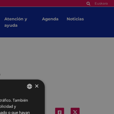
Euskara
Atención y
Agenda
Noticias
ayuda
o
×
 tráfico. También
BASQUE
licidad y
SPANISH
onado o que hayan