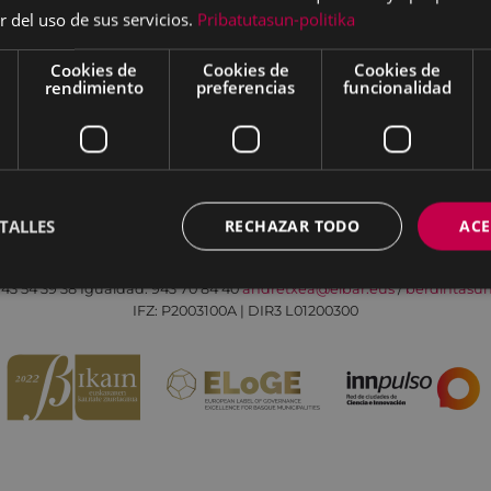
r del uso de sus servicios.
Pribatutasun-politika
Cookies de
Cookies de
Cookies de
rendimiento
preferencias
funcionalidad
Aviso legal
Política de cookies
Contacto
TALLES
RECHAZAR TODO
ACE
Todas las redes sociales del Ayuntamiento
Eibarko Andretxea - Isasi kalea, 11 | 20600 Eibar
43 54 39 38
Igualdad: 943 70 84 40
andretxea@eibar.eus
/
berdintasu
IFZ: P2003100A | DIR3 L01200300