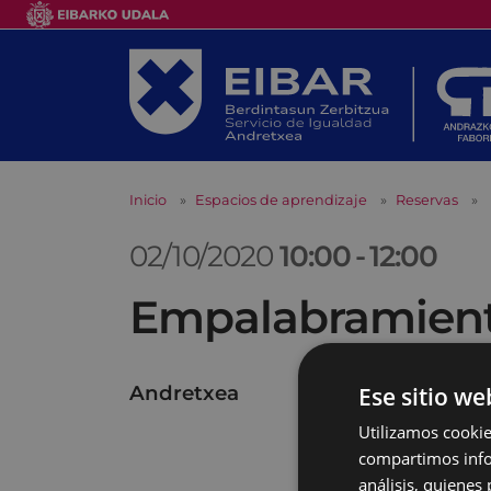
Inicio
Espacios de aprendizaje
Reservas
02/10/2020
10:00
-
12:00
Empalabramiento
Andretxea
Ese sitio we
Utilizamos cookie
compartimos infor
análisis, quiene