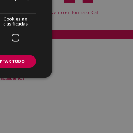
Descargar el evento en formato iCal
Cookies no
clasificadas
Accesibilidad
PTAR TODO
na@eibar.eus