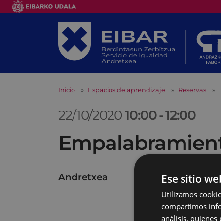
Inicio
Espacios de aprendizaje
Reservas
22/10/2020
10:00
-
12:00
Empalabramiento
Andretxea
Ese sitio we
Utilizamos cookie
compartimos infor
análisis, quiene