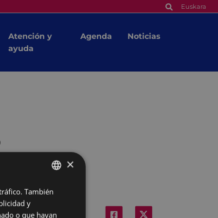
Euskara
Atención y
Agenda
Noticias
ayuda
o
×
 tráfico. También
BASQUE
licidad y
SPANISH
onado o que hayan