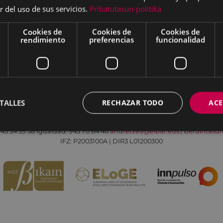
r del uso de sus servicios.
Pribatutasun-politika
Cookies de
Cookies de
Cookies de
rendimiento
preferencias
funcionalidad
Aviso legal
Política de cookies
Contacto
TALLES
RECHAZAR TODO
ACE
Todas las redes sociales del Ayuntamiento
Eibarko Andretxea - Isasi kalea, 11 | 20600 Eibar
43 54 39 38
Igualdad: 943 70 84 40
andretxea@eibar.eus
/
berdintasu
IFZ: P2003100A | DIR3 L01200300