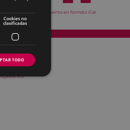
Descargar el evento en formato iCal
Cookies no
clasificadas
Accesibilidad
PTAR TODO
na@eibar.eus