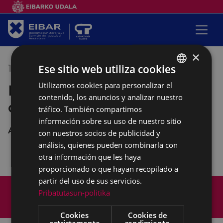
×
Ese sitio web utiliza cookies
16/10/2020
10:00
-
12:00
Utilizamos cookies para personalizar el
BASQUE
Empalabramiento: clases de
contenido, los anuncios y analizar nuestro
SPANISH
castellano
tráfico. También compartimos
información sobre su uso de nuestro sitio
Andretxea
con nuestros socios de publicidad y
análisis, quienes pueden combinarla con
otra información que les haya
proporcionado o que hayan recopilado a
partir del uso de sus servicios.
Mapa del Sitio
Aviso legal
Pribatutasun-politika
Política de cookies
Contacto
Accesibilidad
Cookies
Cookies de
estrictamente
rendimiento