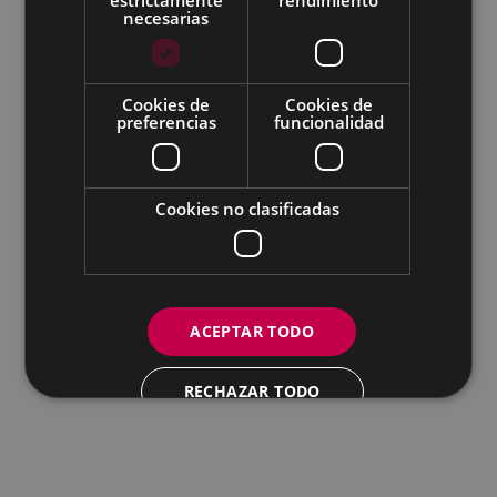
necesarias
Todas las redes sociales del Ayuntamiento
Cookies de
Cookies de
Eibarko Andretxea - Isasi kalea, 11 | 20600 Eibar
preferencias
funcionalidad
Andretxea: 943 54 39 38
Igualdad: 943 70 84 40
andretxea@eibar.eus
/
berdintasuna@eibar.eus
IFZ: P2003100A | DIR3 L01200300
Cookies no clasificadas
ACEPTAR TODO
RECHAZAR TODO
MOSTRAR DETALLES