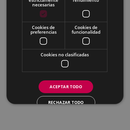
necesarias
Todas las redes sociales del Ayuntamiento
Cookies de
Cookies de
Eibarko Andretxea - Isasi kalea, 11 | 20600 Eibar
preferencias
funcionalidad
Andretxea: 943 54 39 38
Igualdad: 943 70 84 40
andretxea@eibar.eus
/
berdintasuna@eibar.eus
IFZ: P2003100A | DIR3 L01200300
Cookies no clasificadas
ACEPTAR TODO
RECHAZAR TODO
MOSTRAR DETALLES