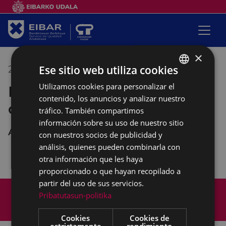
×
Ese sitio web utiliza cookies
20/02/2020
09:30
-
11:30
Utilizamos cookies para personalizar el
BASQUE
Empalabramiento: clases de
contenido, los anuncios y analizar nuestro
SPANISH
castellano
tráfico. También compartimos
información sobre su uso de nuestro sitio
Andretxea
con nuestros socios de publicidad y
análisis, quienes pueden combinarla con
otra información que les haya
proporcionado o que hayan recopilado a
partir del uso de sus servicios.
Mapa del Sitio
Aviso legal
Pribatutasun-politika
Política de cookies
Contacto
Accesibilidad
Cookies
Cookies de
estrictamente
rendimiento