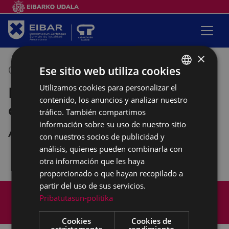
×
Ese sitio web utiliza cookies
06/02/2020
09:30
-
11:30
Utilizamos cookies para personalizar el
BASQUE
Empalabramiento: clases de
contenido, los anuncios y analizar nuestro
SPANISH
castellano
tráfico. También compartimos
información sobre su uso de nuestro sitio
Andretxea
con nuestros socios de publicidad y
análisis, quienes pueden combinarla con
otra información que les haya
proporcionado o que hayan recopilado a
partir del uso de sus servicios.
Mapa del Sitio
Aviso legal
Pribatutasun-politika
Política de cookies
Contacto
Accesibilidad
Cookies
Cookies de
estrictamente
rendimiento