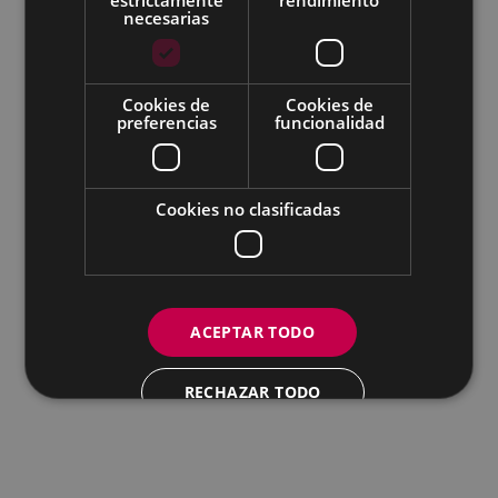
necesarias
Todas las redes sociales del Ayuntamiento
Cookies de
Cookies de
Eibarko Andretxea - Isasi kalea, 11 | 20600 Eibar
preferencias
funcionalidad
Andretxea: 943 54 39 38
Igualdad: 943 70 84 40
andretxea@eibar.eus
/
berdintasuna@eibar.eus
IFZ: P2003100A | DIR3 L01200300
Cookies no clasificadas
ACEPTAR TODO
RECHAZAR TODO
MOSTRAR DETALLES