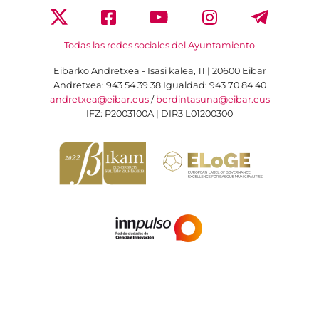
Todas las redes sociales del Ayuntamiento
Eibarko Andretxea - Isasi kalea, 11 | 20600 Eibar
Andretxea: 943 54 39 38
Igualdad: 943 70 84 40
andretxea@eibar.eus
/
berdintasuna@eibar.eus
IFZ: P2003100A | DIR3 L01200300