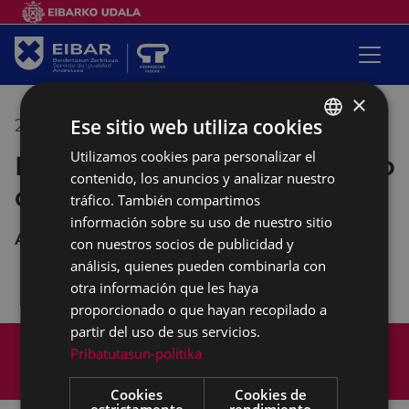
×
Ese sitio web utiliza cookies
27/10/2020
17:30
-
19:30
Utilizamos cookies para personalizar el
BASQUE
Espacio de encuentro diverso
contenido, los anuncios y analizar nuestro
SPANISH
de mujeres
tráfico. También compartimos
información sobre su uso de nuestro sitio
Andretxea
con nuestros socios de publicidad y
análisis, quienes pueden combinarla con
otra información que les haya
proporcionado o que hayan recopilado a
partir del uso de sus servicios.
Mapa del Sitio
Aviso legal
Pribatutasun-politika
Política de cookies
Contacto
Accesibilidad
Cookies
Cookies de
estrictamente
rendimiento