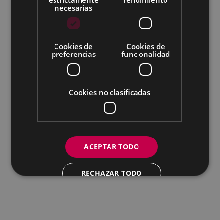
necesarias
Todas las redes sociales del Ayuntamiento
Cookies de
Cookies de
Eibarko Andretxea - Isasi kalea, 11 | 20600 Eibar
preferencias
funcionalidad
Andretxea: 943 54 39 38
Igualdad: 943 70 84 40
andretxea@eibar.eus
/
berdintasuna@eibar.eus
IFZ: P2003100A | DIR3 L01200300
Cookies no clasificadas
ACEPTAR TODO
RECHAZAR TODO
MOSTRAR DETALLES