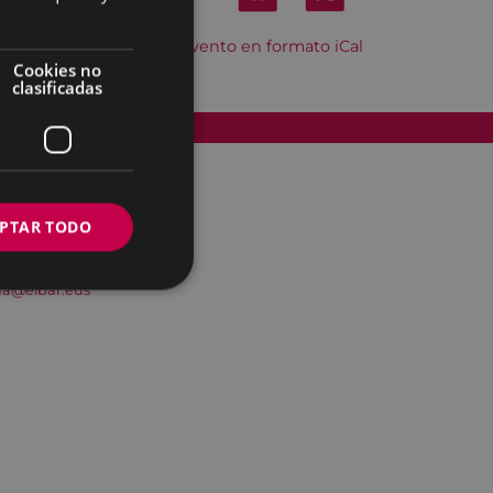
Descargar el evento en formato iCal
Cookies no
clasificadas
Accesibilidad
PTAR TODO
na@eibar.eus