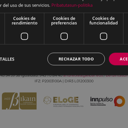
r del uso de sus servicios.
Pribatutasun-politika
Cookies de
Cookies de
Cookies de
rendimiento
preferencias
funcionalidad
Aviso legal
Política de cookies
Contacto
TALLES
RECHAZAR TODO
ACE
Todas las redes sociales del Ayuntamiento
Eibarko Andretxea - Isasi kalea, 11 | 20600 Eibar
43 54 39 38
Igualdad: 943 70 84 40
andretxea@eibar.eus
/
berdintasu
IFZ: P2003100A | DIR3 L01200300