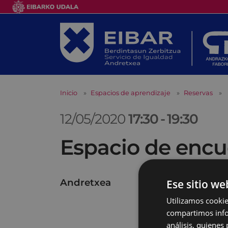
Inicio
Espacios de aprendizaje
Reservas
12/05/2020
17:30
-
19:30
Espacio de encu
Andretxea
Ese sitio we
Utilizamos cookie
compartimos infor
análisis, quiene