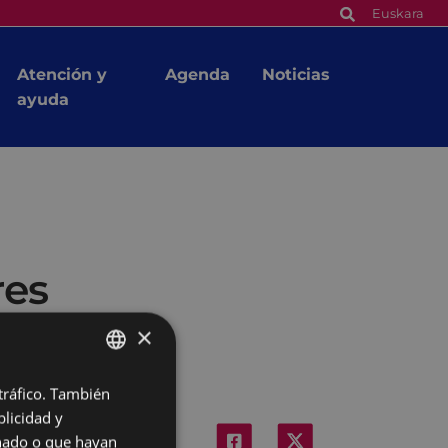
Euskara
Atención y
Agenda
Noticias
ayuda
res
×
 tráfico. También
BASQUE
licidad y
SPANISH
onado o que hayan