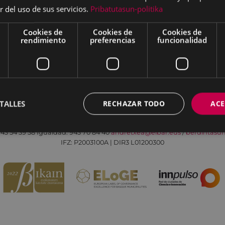
r del uso de sus servicios.
Pribatutasun-politika
Cookies de
Cookies de
Cookies de
rendimiento
preferencias
funcionalidad
Aviso legal
Política de cookies
Contacto
TALLES
RECHAZAR TODO
ACE
Todas las redes sociales del Ayuntamiento
Eibarko Andretxea - Isasi kalea, 11 | 20600 Eibar
43 54 39 38
Igualdad: 943 70 84 40
andretxea@eibar.eus
/
berdintasu
IFZ: P2003100A | DIR3 L01200300