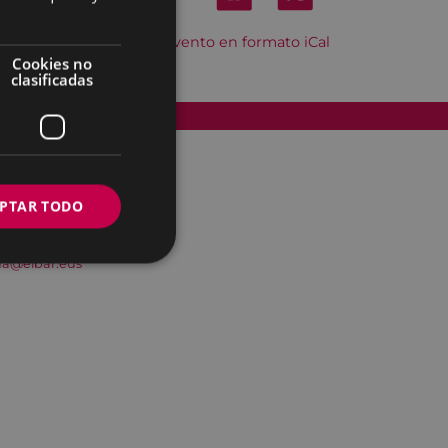
Descargar el evento en formato iCal
Cookies no
clasificadas
Accesibilidad
PTAR TODO
na@eibar.eus