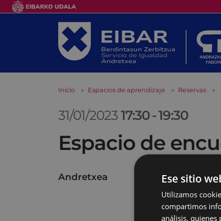
Inicio
Espacios de aprendizaje
Reservas
31/01/2023
17:30
-
19:30
Espacio de encu
Andretxea
Ese sitio we
Utilizamos cookie
compartimos infor
análisis, quiene