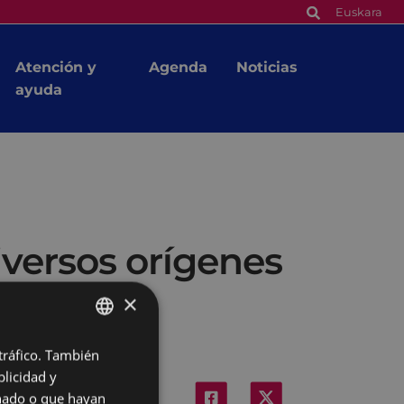
Euskara
Atención y
Agenda
Noticias
ayuda
versos orígenes
×
 tráfico. También
BASQUE
licidad y
SPANISH
onado o que hayan