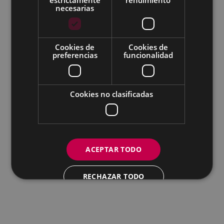
necesarias
Todas las redes sociales del Ayuntamiento
Cookies de
Cookies de
Eibarko Andretxea - Isasi kalea, 11 | 20600 Eibar
preferencias
funcionalidad
Andretxea: 943 54 39 38
Igualdad: 943 70 84 40
andretxea@eibar.eus
/
berdintasuna@eibar.eus
IFZ: P2003100A | DIR3 L01200300
Cookies no clasificadas
ACEPTAR TODO
RECHAZAR TODO
MOSTRAR DETALLES