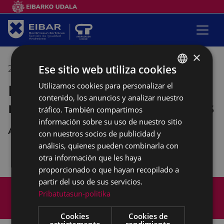
×
Ese sitio web utiliza cookies
20/12/2022
17:30
-
19:30
Utilizamos cookies para personalizar el
BASQUE
Espacio de encuentro de
contenido, los anuncios y analizar nuestro
SPANISH
mujeres de diversos orígenes
tráfico. También compartimos
información sobre su uso de nuestro sitio
Andretxea
con nuestros socios de publicidad y
análisis, quienes pueden combinarla con
otra información que les haya
proporcionado o que hayan recopilado a
partir del uso de sus servicios.
Mapa del Sitio
Aviso legal
Pribatutasun-politika
Política de cookies
Contacto
Accesibilidad
Cookies
Cookies de
estrictamente
rendimiento