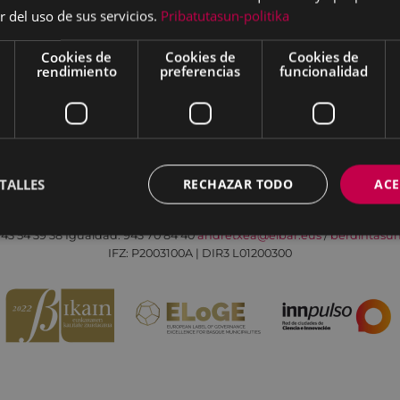
r del uso de sus servicios.
Pribatutasun-politika
Cookies de
Cookies de
Cookies de
rendimiento
preferencias
funcionalidad
Aviso legal
Política de cookies
Contacto
TALLES
RECHAZAR TODO
ACE
Todas las redes sociales del Ayuntamiento
Eibarko Andretxea - Isasi kalea, 11 | 20600 Eibar
43 54 39 38
Igualdad: 943 70 84 40
andretxea@eibar.eus
/
berdintasu
IFZ: P2003100A | DIR3 L01200300