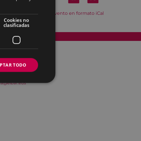
Descargar el evento en formato iCal
Cookies no
clasificadas
Accesibilidad
PTAR TODO
na@eibar.eus