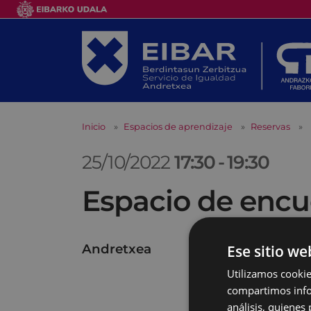
Inicio
Espacios de aprendizaje
Reservas
25/10/2022
17:30
-
19:30
Espacio de encu
Andretxea
Ese sitio we
Utilizamos cookie
compartimos infor
análisis, quiene