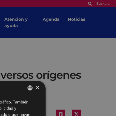
Euskara
Atención y
Agenda
Noticias
ayuda
versos orígenes
×
 tráfico. También
BASQUE
licidad y
SPANISH
onado o que hayan