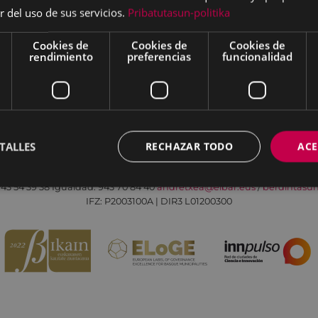
r del uso de sus servicios.
Pribatutasun-politika
Cookies de
Cookies de
Cookies de
rendimiento
preferencias
funcionalidad
Aviso legal
Política de cookies
Contacto
TALLES
RECHAZAR TODO
ACE
Todas las redes sociales del Ayuntamiento
Eibarko Andretxea - Isasi kalea, 11 | 20600 Eibar
43 54 39 38
Igualdad: 943 70 84 40
andretxea@eibar.eus
/
berdintasu
IFZ: P2003100A | DIR3 L01200300