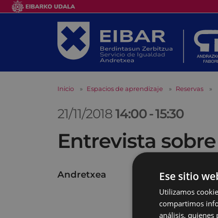
Inicio
Espacios de aprendizaje
Reservas
21/11/2018
14:00
-
15:30
Entrevista sobre
Andretxea
Ese sitio we
Utilizamos cookie
compartimos infor
análisis, quiene