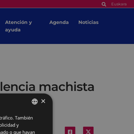
Euskara
Atención y
Agenda
Noticias
ayuda
olencia machista
×
 tráfico. También
BASQUE
licidad y
SPANISH
onado o que hayan