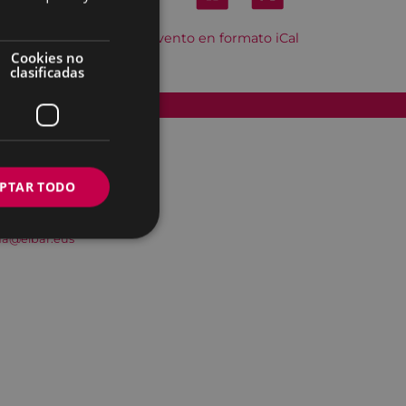
Descargar el evento en formato iCal
Cookies no
clasificadas
Accesibilidad
PTAR TODO
na@eibar.eus