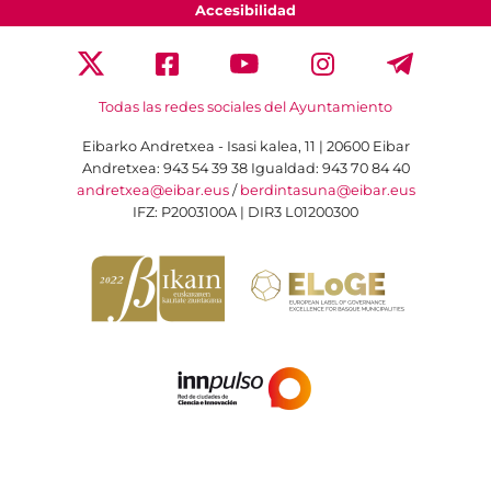
Accesibilidad
Todas las redes sociales del Ayuntamiento
Eibarko Andretxea - Isasi kalea, 11 | 20600 Eibar
Andretxea: 943 54 39 38
Igualdad: 943 70 84 40
andretxea@eibar.eus
/
berdintasuna@eibar.eus
IFZ: P2003100A | DIR3 L01200300