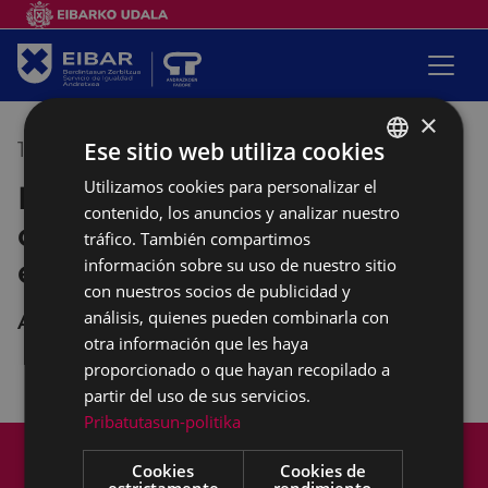
×
Ese sitio web utiliza cookies
10/11/2022
10:00
-
12:00
Utilizamos cookies para personalizar el
BASQUE
Empalabramiento: clases de
contenido, los anuncios y analizar nuestro
SPANISH
castellano con perspectiva
tráfico. También compartimos
empoderante
información sobre su uso de nuestro sitio
con nuestros socios de publicidad y
análisis, quienes pueden combinarla con
Andretxea
otra información que les haya
proporcionado o que hayan recopilado a
partir del uso de sus servicios.
Pribatutasun-politika
Mapa del Sitio
Aviso legal
Cookies
Cookies de
Política de cookies
Contacto
estrictamente
rendimiento