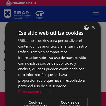
×
Ese sitio web utiliza cookies
18/10/2022
10:00
-
12:00
Utilizamos cookies para personalizar el
BASQUE
Empalabramiento: clases de
contenido, los anuncios y analizar nuestro
SPANISH
castellano con perspectiva
tráfico. También compartimos
empoderante
información sobre su uso de nuestro sitio
con nuestros socios de publicidad y
análisis, quienes pueden combinarla con
Andretxea
otra información que les haya
proporcionado o que hayan recopilado a
partir del uso de sus servicios.
Pribatutasun-politika
Mapa del Sitio
Aviso legal
Cookies
Cookies de
Política de cookies
Contacto
estrictamente
rendimiento