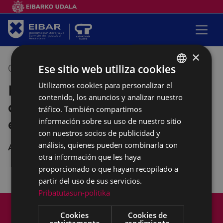
×
Ese sitio web utiliza cookies
09/12/2021
10:00
-
12:00
Utilizamos cookies para personalizar el
BASQUE
Empalabramiento: clases de
contenido, los anuncios y analizar nuestro
SPANISH
castellano con perspectiva
tráfico. También compartimos
empoderante
información sobre su uso de nuestro sitio
con nuestros socios de publicidad y
análisis, quienes pueden combinarla con
Andretxea
otra información que les haya
proporcionado o que hayan recopilado a
partir del uso de sus servicios.
Pribatutasun-politika
Mapa del Sitio
Aviso legal
Cookies
Cookies de
Política de cookies
Contacto
estrictamente
rendimiento