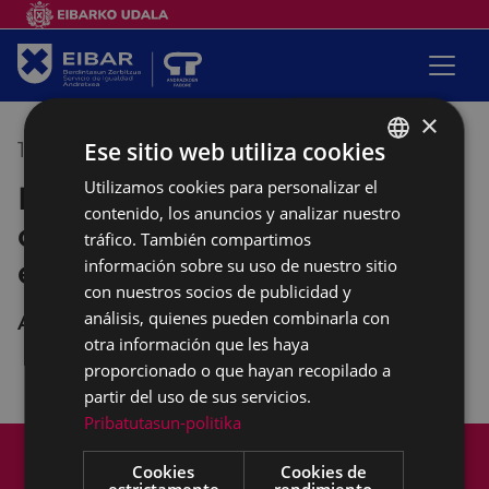
×
Ese sitio web utiliza cookies
12/05/2022
10:00
-
12:00
Utilizamos cookies para personalizar el
BASQUE
Empalabramiento: clases de
contenido, los anuncios y analizar nuestro
SPANISH
castellano con perspectiva
tráfico. También compartimos
empoderante
información sobre su uso de nuestro sitio
con nuestros socios de publicidad y
análisis, quienes pueden combinarla con
Andretxea
otra información que les haya
proporcionado o que hayan recopilado a
partir del uso de sus servicios.
Pribatutasun-politika
Mapa del Sitio
Aviso legal
Cookies
Cookies de
Política de cookies
Contacto
estrictamente
rendimiento