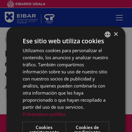
×
Ese sitio web utiliza cookies
15/02/2022
10:00
-
12:00
Utilizamos cookies para personalizar el
BASQUE
Empalabramiento: clases de
contenido, los anuncios y analizar nuestro
SPANISH
castellano con perspectiva
tráfico. También compartimos
empoderante
información sobre su uso de nuestro sitio
con nuestros socios de publicidad y
análisis, quienes pueden combinarla con
Andretxea
otra información que les haya
proporcionado o que hayan recopilado a
partir del uso de sus servicios.
Pribatutasun-politika
Mapa del Sitio
Aviso legal
Cookies
Cookies de
Política de cookies
Contacto
estrictamente
rendimiento