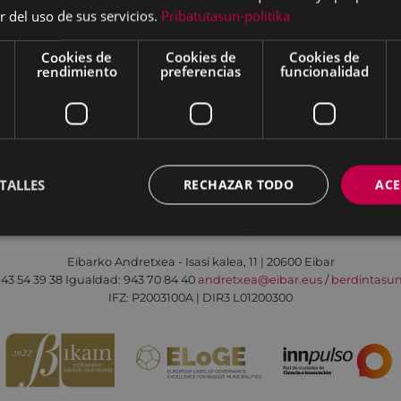
r del uso de sus servicios.
Pribatutasun-politika
Cookies de
Cookies de
Cookies de
rendimiento
preferencias
funcionalidad
Aviso legal
Política de cookies
Contacto
TALLES
RECHAZAR TODO
ACE
Todas las redes sociales del Ayuntamiento
Eibarko Andretxea - Isasi kalea, 11 | 20600 Eibar
43 54 39 38
Igualdad: 943 70 84 40
andretxea@eibar.eus
/
berdintasu
IFZ: P2003100A | DIR3 L01200300