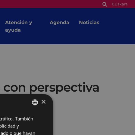
Euskara
Atención y
Agenda
Noticias
ayuda
 con perspectiva
×
 tráfico. También
BASQUE
licidad y
SPANISH
onado o que hayan