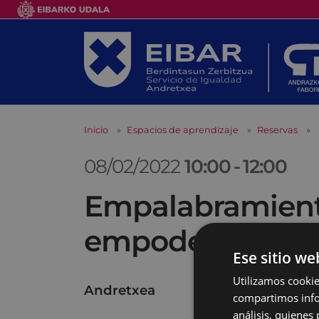
Inicio
Espacios de aprendizaje
Reservas
08/02/2022
10:00
-
12:00
Empalabramiento
empoderante
Ese sitio we
Utilizamos cookie
Andretxea
compartimos infor
análisis, quiene