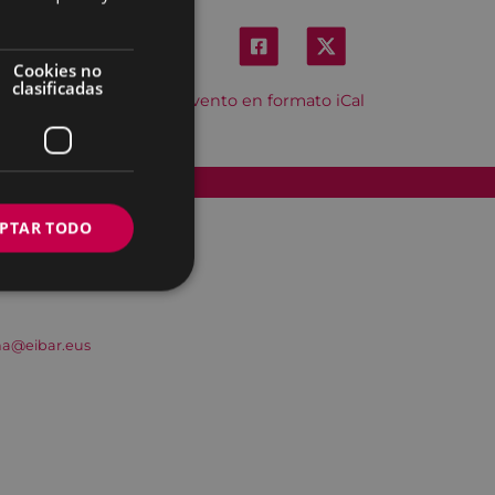
Cookies no
clasificadas
Descargar el evento en formato iCal
Accesibilidad
PTAR TODO
na@eibar.eus