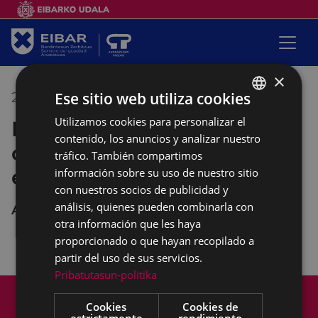
×
Ese sitio web utiliza cookies
28/01/2022
10:00
-
12:00
Utilizamos cookies para personalizar el
BASQUE
Empalabramiento: clases de
contenido, los anuncios y analizar nuestro
SPANISH
castellano con perspectiva
tráfico. También compartimos
empoderante
información sobre su uso de nuestro sitio
con nuestros socios de publicidad y
análisis, quienes pueden combinarla con
Andretxea
otra información que les haya
proporcionado o que hayan recopilado a
partir del uso de sus servicios.
Pribatutasun-politika
Mapa del Sitio
Aviso legal
Cookies
Cookies de
Política de cookies
Contacto
estrictamente
rendimiento