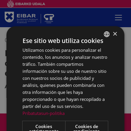
×
Ese sitio web utiliza cookies
02/11/2021
10:00
-
12:00
Utilizamos cookies para personalizar el
BASQUE
Empalabramiento: clases de
contenido, los anuncios y analizar nuestro
SPANISH
castellano con perspectiva
tráfico. También compartimos
empoderante
información sobre su uso de nuestro sitio
con nuestros socios de publicidad y
análisis, quienes pueden combinarla con
Andretxea
otra información que les haya
proporcionado o que hayan recopilado a
partir del uso de sus servicios.
Pribatutasun-politika
Mapa del Sitio
Aviso legal
Cookies
Cookies de
Política de cookies
Contacto
estrictamente
rendimiento