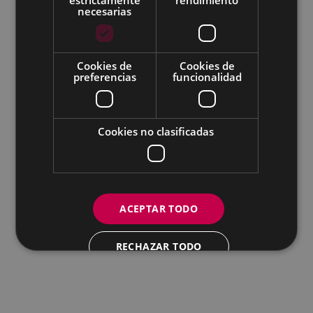
necesarias
Todas las redes sociales del Ayuntamiento
Cookies de
Cookies de
Eibarko Andretxea - Isasi kalea, 11 | 20600 Eibar
preferencias
funcionalidad
Andretxea: 943 54 39 38
Igualdad: 943 70 84 40
andretxea@eibar.eus
/
berdintasuna@eibar.eus
IFZ: P2003100A | DIR3 L01200300
Cookies no clasificadas
ACEPTAR TODO
RECHAZAR TODO
MOSTRAR DETALLES