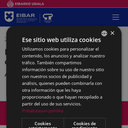
×
Ese sitio web utiliza cookies
24/10/2019
14:30
-
16:30
Utilizamos cookies para personalizar el
BASQUE
Empalabramiento: clases de
contenido, los anuncios y analizar nuestro
SPANISH
castellano
tráfico. También compartimos
información sobre su uso de nuestro sitio
Andretxea
con nuestros socios de publicidad y
análisis, quienes pueden combinarla con
otra información que les haya
proporcionado o que hayan recopilado a
partir del uso de sus servicios.
Mapa del Sitio
Aviso legal
Pribatutasun-politika
Política de cookies
Contacto
Accesibilidad
Cookies
Cookies de
estrictamente
rendimiento