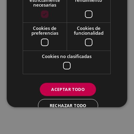
necesarias
Todas las redes sociales del Ayuntamiento
Cookies de
Cookies de
Eibarko Andretxea - Isasi kalea, 11 | 20600 Eibar
preferencias
funcionalidad
Andretxea: 943 54 39 38
Igualdad: 943 70 84 40
andretxea@eibar.eus
/
berdintasuna@eibar.eus
IFZ: P2003100A | DIR3 L01200300
Cookies no clasificadas
ACEPTAR TODO
RECHAZAR TODO
MOSTRAR DETALLES