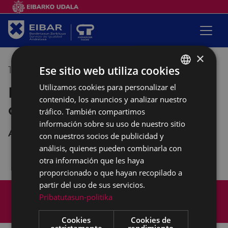
×
Ese sitio web utiliza cookies
18/10/2019
09:30
-
11:30
Utilizamos cookies para personalizar el
BASQUE
Empalabramiento: clases de
contenido, los anuncios y analizar nuestro
SPANISH
castellano
tráfico. También compartimos
información sobre su uso de nuestro sitio
Andretxea
con nuestros socios de publicidad y
análisis, quienes pueden combinarla con
otra información que les haya
proporcionado o que hayan recopilado a
partir del uso de sus servicios.
Mapa del Sitio
Aviso legal
Pribatutasun-politika
Política de cookies
Contacto
Accesibilidad
Cookies
Cookies de
estrictamente
rendimiento