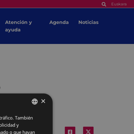
Euskara
Atención y
Agenda
Noticias
ayuda
o
×
 tráfico. También
BASQUE
licidad y
SPANISH
onado o que hayan