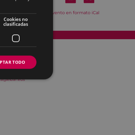
Descargar el evento en formato iCal
Cookies no
clasificadas
Accesibilidad
PTAR TODO
na@eibar.eus