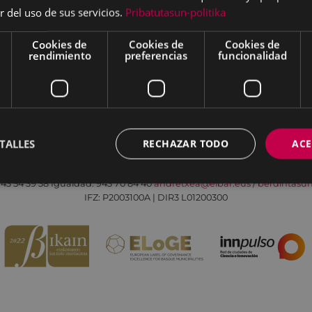
r del uso de sus servicios.
Pribatutasun-politika
Cookies de
Cookies de
Cookies de
rendimiento
preferencias
funcionalidad
Aviso legal
Política de cookies
Contacto
TALLES
RECHAZAR TODO
ACE
Todas las redes sociales del Ayuntamiento
Eibarko Andretxea - Isasi kalea, 11 | 20600 Eibar
43 54 39 38
Igualdad: 943 70 84 40
andretxea@eibar.eus
/
berdintasu
IFZ: P2003100A | DIR3 L01200300