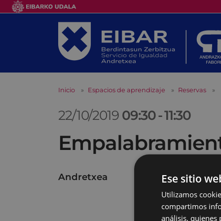
Inicio
Espacios de aprendizaje
Reservas
22/10/2019
09:30
-
11:30
Empalabramiento
Andretxea
Ese sitio we
Utilizamos cookie
compartimos infor
análisis, quiene