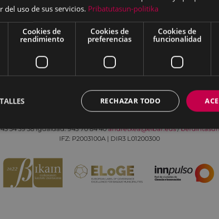
r del uso de sus servicios.
Pribatutasun-politika
Cookies de
Cookies de
Cookies de
rendimiento
preferencias
funcionalidad
Aviso legal
Política de cookies
Contacto
TALLES
RECHAZAR TODO
ACE
Todas las redes sociales del Ayuntamiento
Eibarko Andretxea - Isasi kalea, 11 | 20600 Eibar
43 54 39 38
Igualdad: 943 70 84 40
andretxea@eibar.eus
/
berdintasu
IFZ: P2003100A | DIR3 L01200300