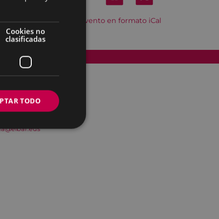
Descargar el evento en formato iCal
Cookies no
clasificadas
Accesibilidad
PTAR TODO
na@eibar.eus