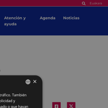
Euskara
Atención y
Agenda
Noticias
ayuda
o
×
 tráfico. También
BASQUE
licidad y
SPANISH
onado o que hayan