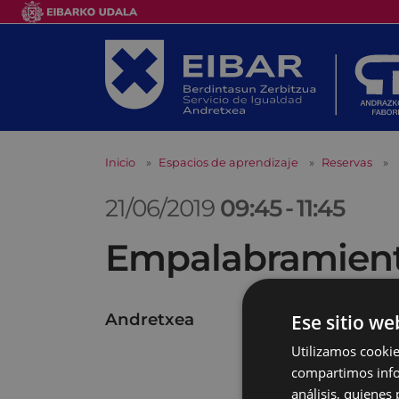
Inicio
Espacios de aprendizaje
Reservas
21/06/2019
09:45
-
11:45
Empalabramiento
Andretxea
Ese sitio we
Utilizamos cookie
compartimos infor
análisis, quiene