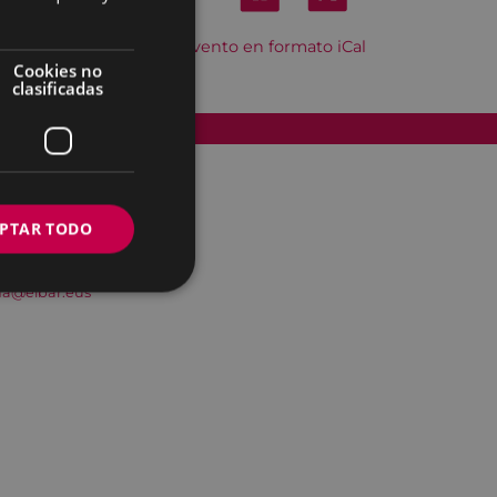
Descargar el evento en formato iCal
Cookies no
clasificadas
Accesibilidad
PTAR TODO
na@eibar.eus