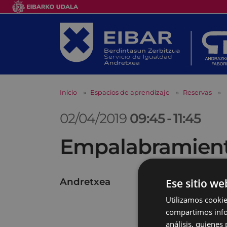
Inicio
Espacios de aprendizaje
Reservas
02/04/2019
09:45
-
11:45
Empalabramiento
Andretxea
Ese sitio we
Utilizamos cookie
compartimos infor
análisis, quiene