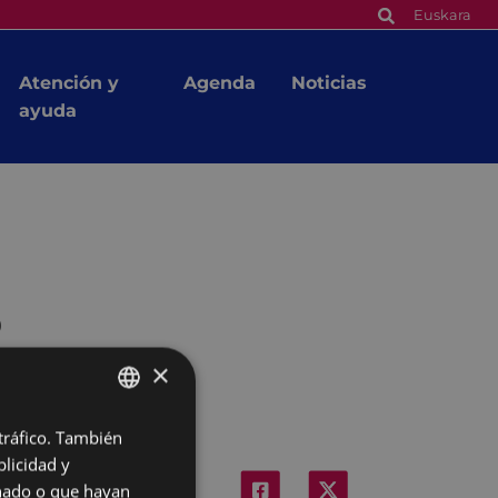
Euskara
Atención y
Agenda
Noticias
ayuda
o
×
 tráfico. También
BASQUE
licidad y
SPANISH
onado o que hayan