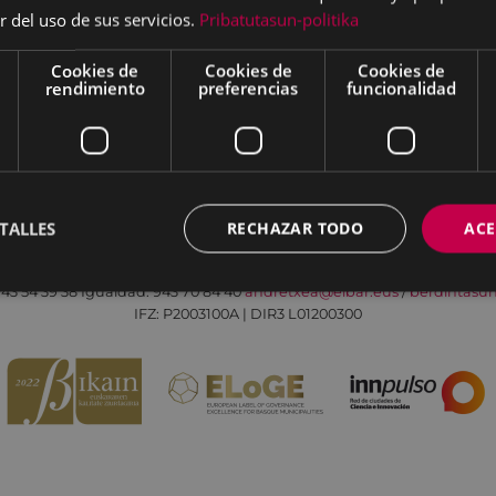
r del uso de sus servicios.
Pribatutasun-politika
Cookies de
Cookies de
Cookies de
rendimiento
preferencias
funcionalidad
Aviso legal
Política de cookies
Contacto
TALLES
RECHAZAR TODO
ACE
Todas las redes sociales del Ayuntamiento
Eibarko Andretxea - Isasi kalea, 11 | 20600 Eibar
43 54 39 38
Igualdad: 943 70 84 40
andretxea@eibar.eus
/
berdintasu
IFZ: P2003100A | DIR3 L01200300