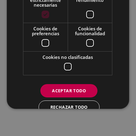
necesarias
Todas las redes sociales del Ayuntamiento
Cookies de
Cookies de
Eibarko Andretxea - Isasi kalea, 11 | 20600 Eibar
preferencias
funcionalidad
Andretxea: 943 54 39 38
Igualdad: 943 70 84 40
andretxea@eibar.eus
/
berdintasuna@eibar.eus
IFZ: P2003100A | DIR3 L01200300
Cookies no clasificadas
ACEPTAR TODO
RECHAZAR TODO
MOSTRAR DETALLES