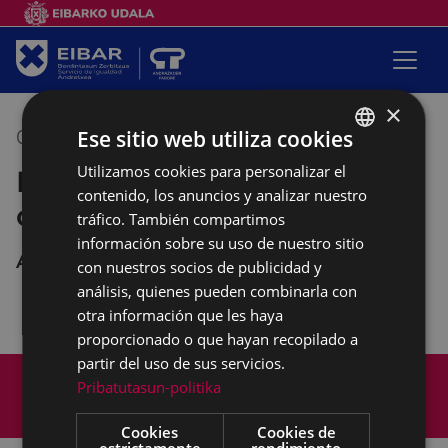
×
Ese sitio web utiliza cookies
05/03/2019
09:45
-
11:45
Utilizamos cookies para personalizar el
BASQUE
Empalabramiento: clases de
contenido, los anuncios y analizar nuestro
SPANISH
castellano
tráfico. También compartimos
información sobre su uso de nuestro sitio
Andretxea
con nuestros socios de publicidad y
análisis, quienes pueden combinarla con
otra información que les haya
proporcionado o que hayan recopilado a
partir del uso de sus servicios.
Mapa del Sitio
Aviso legal
Pribatutasun-politika
Política de cookies
Contacto
Accesibilidad
Cookies
Cookies de
estrictamente
rendimiento